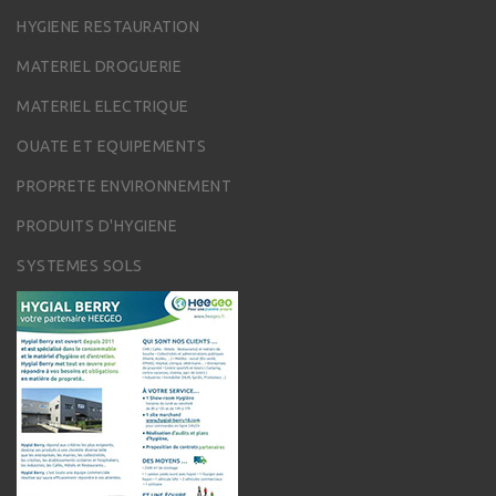
HYGIENE RESTAURATION
MATERIEL DROGUERIE
MATERIEL ELECTRIQUE
OUATE ET EQUIPEMENTS
PROPRETE ENVIRONNEMENT
PRODUITS D'HYGIENE
SYSTEMES SOLS