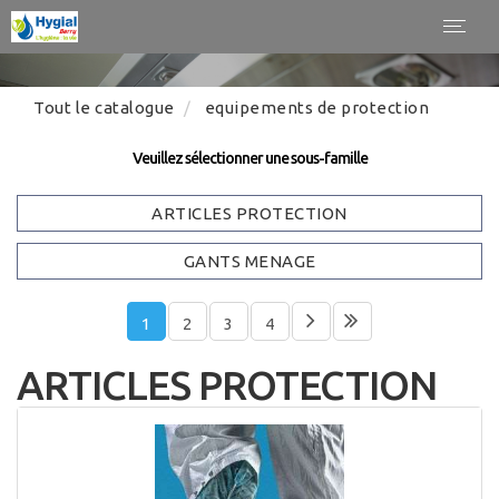
Panneau de gestion des cookies
Toggl
navig
Tout le catalogue
equipements de protection
Veuillez sélectionner une sous-famille
ARTICLES PROTECTION
GANTS MENAGE
1
2
3
4
ARTICLES PROTECTION