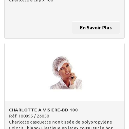
En Savoir Plus
CHARLOTTE A VISIERE-BD 100
Réf. 100895 / 26050
Charlotte casquette non tissée de polypropylène
Coloris : blanc• Elastique en latex cousu sur le bor…