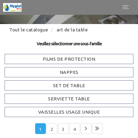
Panneau de gestion des cookies
Toggl
navig
Tout le catalogue
art de la table
Veuillez sélectionner une sous-famille
FILMS DE PROTECTION
NAPPES
SET DE TABLE
SERVIETTE TABLE
VAISSELLES USAGE UNIQUE
1
2
3
4