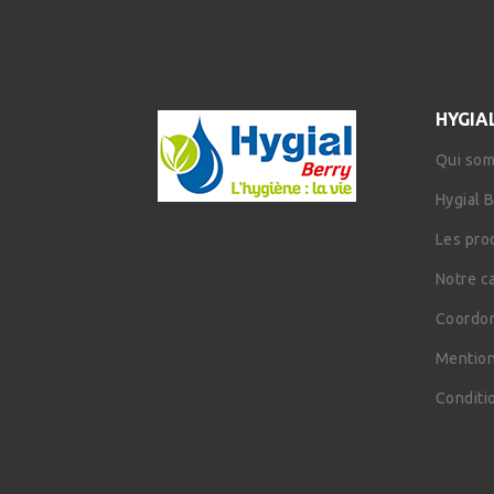
HYGIA
Qui so
Hygial 
Les pro
Notre c
Coordon
Mention
Conditi