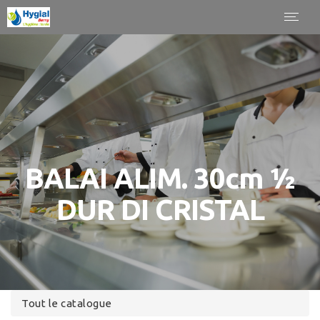
Panneau de gestion des cookies
Toggl
navig
BALAI ALIM. 30cm ½
DUR DI CRISTAL
Tout le catalogue