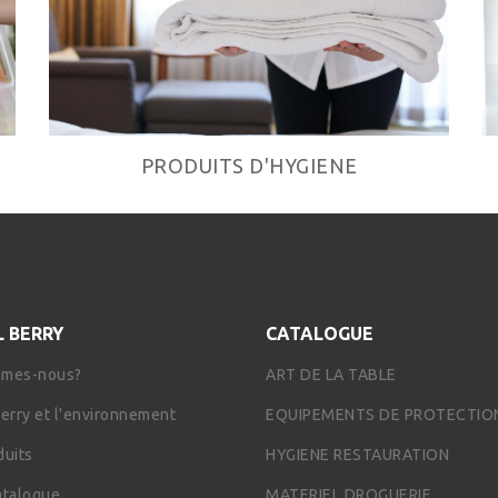
PRODUITS D'HYGIENE
L BERRY
CATALOGUE
mmes-nous?
ART DE LA TABLE
Berry et l'environnement
EQUIPEMENTS DE PROTECTIO
duits
HYGIENE RESTAURATION
atalogue
MATERIEL DROGUERIE